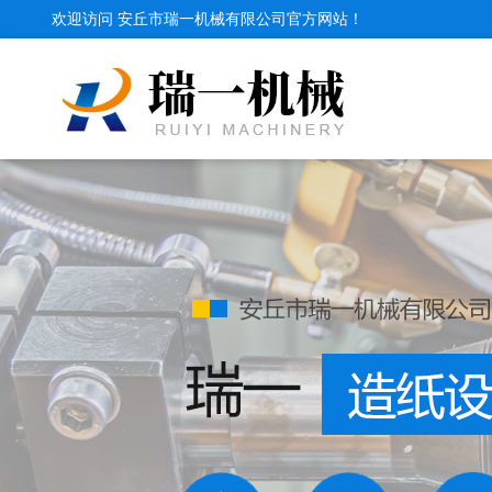
欢迎访问 安丘市瑞一机械有限公司官方网站！