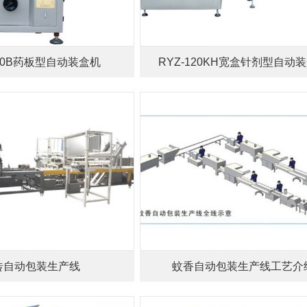
160B药板型自动装盒机
RYZ-120KH宽盒针剂型自动
砖自动包装生产线
蚊香自动包装生产线工艺介