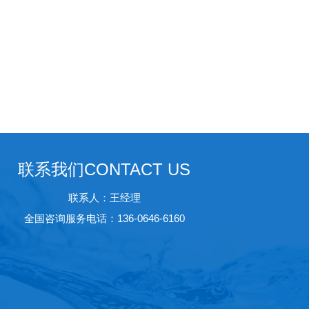
联系我们CONTACT US
联系人：王经理
全国咨询服务电话：136-0646-6160