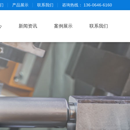
们
产品展示
联系我们
咨询热线： 136-0646-6160
心
新闻资讯
案例展示
联系我们