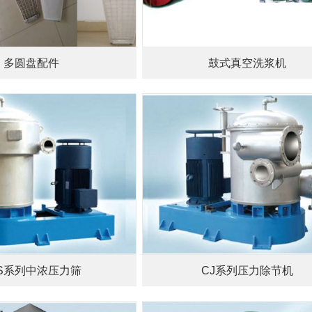
多圆盘配件
鼓式真空洗浆机
YS系列中浓压力筛
CJ系列压力除节机