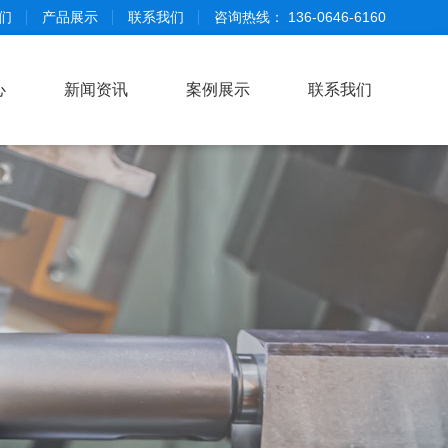
们
产品展示
联系我们
咨询热线： 136-0646-6160
心
新闻资讯
案例展示
联系我们