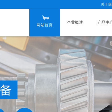
关于我
企业概述
产品中
网站首页