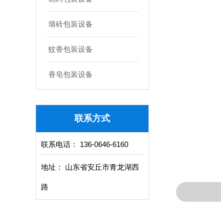
墙砖包装设备
蚊香包装设备
香皂包装设备
联系方式
联系电话： 136-0646-6160
地址： 山东省安丘市青龙湖西
路