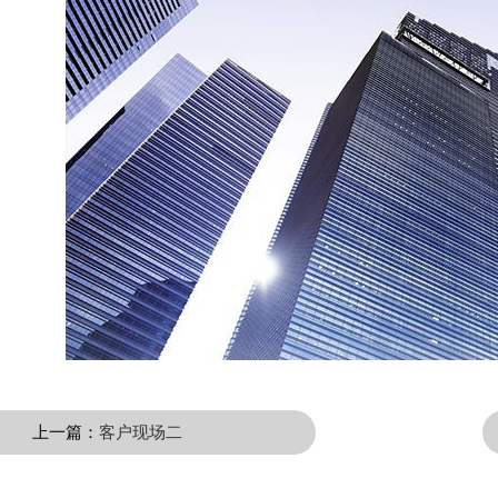
上一篇：
客户现场二